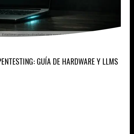
Estaciones portátiles diseñadas para soportar entornos de virtualización y pentesting.
PENTESTING: GUÍA DE HARDWARE Y LLMS