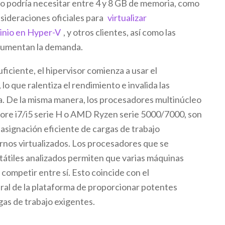
o podría necesitar entre 4 y 8 GB de memoria, como
sideraciones oficiales para
virtualizar
inio en Hyper-V
, y otros clientes, así como las
aumentan la demanda.
iciente, el hipervisor comienza a usar el
lo que ralentiza el rendimiento e invalida las
. De la misma manera, los procesadores multinúcleo
Core i7/i5 serie H o AMD Ryzen serie 5000/7000, son
 asignación eficiente de cargas de trabajo
nos virtualizados. Los procesadores que se
tátiles analizados permiten que varias máquinas
 competir entre sí. Esto coincide con el
al de la plataforma de proporcionar potentes
as de trabajo exigentes.