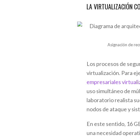
LA VIRTUALIZACIÓN C
Asignación de rec
Los procesos de segu
virtualización. Para e
empresariales virtual
uso simultáneo de múl
laboratorio realista s
nodos de ataque y sis
En este sentido, 16 G
una necesidad operat