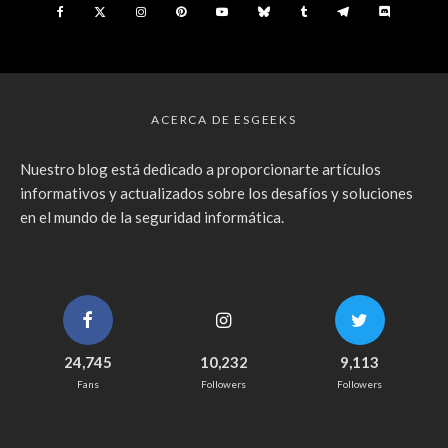
ACERCA DE ESGEEKS
Nuestro blog está dedicado a proporcionarte artículos
informativos y actualizados sobre los desafíos y soluciones
en el mundo de la seguridad informática.
24,745
10,232
9,113
Fans
Followers
Followers