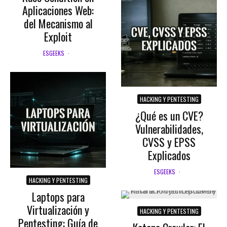
Aplicaciones Web:
del Mecanismo al
Exploit
ESGEEKS
·
HACKING Y PENTESTING
¿Qué es un CVE?
Vulnerabilidades,
CVSS y EPSS
Explicados
ESGEEKS
·
HACKING Y PENTESTING
Laptops para
Virtualización y
HACKING Y PENTESTING
Pentesting: Guía de