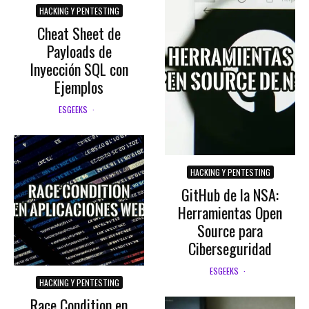
HACKING Y PENTESTING
Cheat Sheet de
Payloads de
Inyección SQL con
Ejemplos
ESGEEKS
·
HACKING Y PENTESTING
GitHub de la NSA:
Herramientas Open
Source para
Ciberseguridad
ESGEEKS
·
HACKING Y PENTESTING
Race Condition en