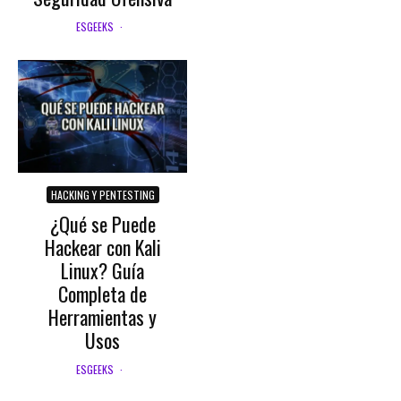
ESGEEKS
·
HACKING Y PENTESTING
¿Qué se Puede
Hackear con Kali
Linux? Guía
Completa de
Herramientas y
Usos
ESGEEKS
·