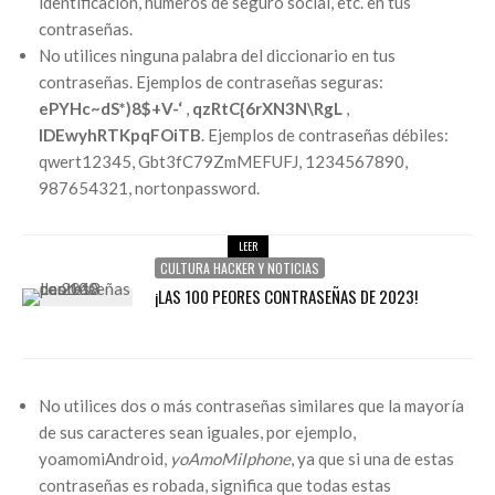
identificación, números de seguro social, etc. en tus
contraseñas.
No utilices ninguna palabra del diccionario en tus
contraseñas. Ejemplos de contraseñas seguras:
ePYHc~dS*)8$+V-‘
,
qzRtC{6rXN3N\RgL
,
IDEwyhRTKpqFOiTB
. Ejemplos de contraseñas débiles:
qwert12345, Gbt3fC79ZmMEFUFJ, 1234567890,
987654321, nortonpassword.
LEER
CULTURA HACKER Y NOTICIAS
¡LAS 100 PEORES CONTRASEÑAS DE 2023!
No utilices dos o más contraseñas similares que la mayoría
de sus caracteres sean iguales, por ejemplo,
yoamomiAndroid,
yoAmoMiIphone
, ya que si una de estas
contraseñas es robada, significa que todas estas