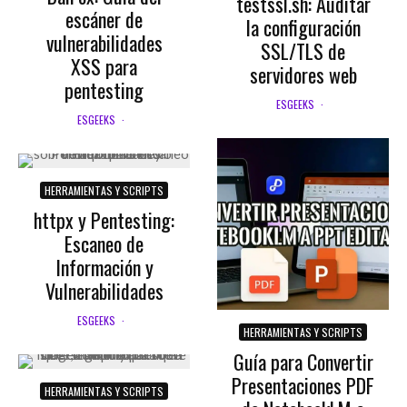
testssl.sh: Auditar
escáner de
la configuración
vulnerabilidades
SSL/TLS de
XSS para
servidores web
pentesting
ESGEEKS
·
ESGEEKS
·
HERRAMIENTAS Y SCRIPTS
httpx y Pentesting:
Escaneo de
Información y
Vulnerabilidades
ESGEEKS
·
HERRAMIENTAS Y SCRIPTS
Guía para Convertir
Presentaciones PDF
HERRAMIENTAS Y SCRIPTS