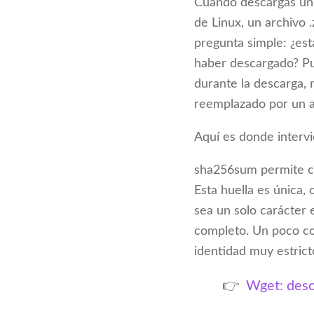
Cuando descargas un 
de Linux, un archivo .
pregunta simple: ¿est
haber descargado? Pu
durante la descarga, 
reemplazado por un a
Aquí es donde inter
sha256sum permite cal
Esta huella es única,
sea un solo carácter 
completo. Un poco co
identidad muy estrict
👉
Wget: desca