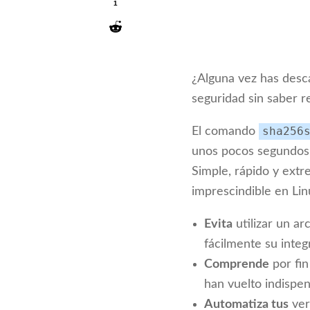
1
¿Alguna vez has desc
seguridad sin saber r
El comando
sha256
unos pocos segundos g
Simple, rápido y ext
imprescindible en Lin
Evita
utilizar un ar
fácilmente su inte
Comprende
por fin
han vuelto indispen
Automatiza tus
ver