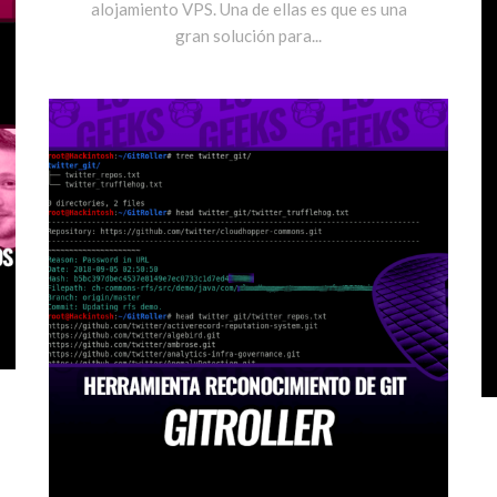
alojamiento VPS. Una de ellas es que es una
gran solución para...