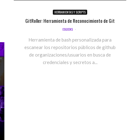
HERRAMIENTAS Y SCRIPTS
GitRoller: Herramienta de Reconocimiento de Git
ESGEEKS
·
Herramienta de bash personalizada para
escanear los repositorios públicos de github
de organizaciones/usuarios en busca de
credenciales y secretos a...