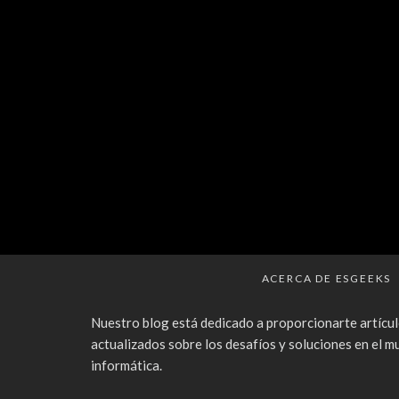
ACERCA DE ESGEEKS
Nuestro blog está dedicado a proporcionarte artícul
actualizados sobre los desafíos y soluciones en el m
informática.