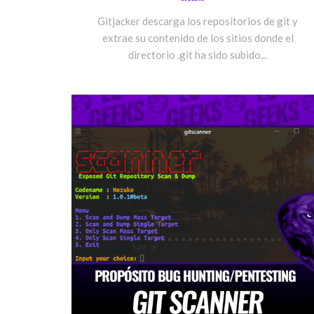
Gitjacker descarga los repositorios de git y
extrae su contenido de los sitios donde el
directorio .git ha sido subido...