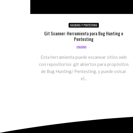
HACKING Y PENTESTING
Git Scanner: Herramienta para Bug Hunting o
Pentesting
ESGEEKS
·
Esta herramienta puede escanear sitios web
con repositorios .git abiertos para propósitos
de Bug Hunting/ Pentesting, y puede volcar
el...