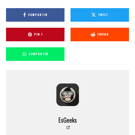
COMPARTIR
TWEET
PIN
1
ENVIAR
COMPARTIR
EsGeeks