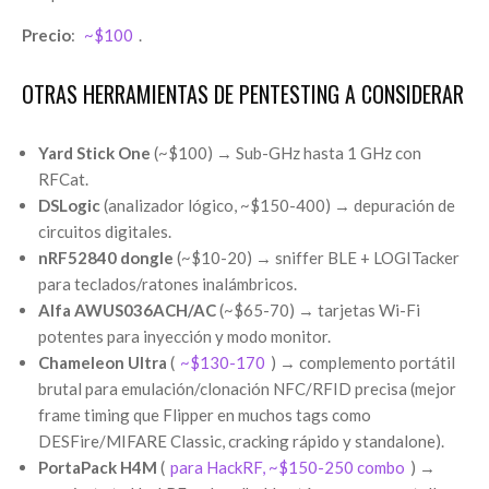
Precio
:
~$100
.
OTRAS HERRAMIENTAS DE PENTESTING A CONSIDERAR
Yard Stick One
(~$100) → Sub-GHz hasta 1 GHz con
RFCat.
DSLogic
(analizador lógico, ~$150-400) → depuración de
circuitos digitales.
nRF52840 dongle
(~$10-20) → sniffer BLE + LOGITacker
para teclados/ratones inalámbricos.
Alfa AWUS036ACH/AC
(~$65-70) → tarjetas Wi-Fi
potentes para inyección y modo monitor.
Chameleon Ultra
(
~$130-170
) → complemento portátil
brutal para emulación/clonación NFC/RFID precisa (mejor
frame timing que Flipper en muchos tags como
DESFire/MIFARE Classic, cracking rápido y standalone).
PortaPack H4M
(
para HackRF, ~$150-250 combo
) →