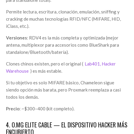
para standalone total).
Permite lectura, escritura, clonación, emulación, sniffing y
cracking de muchas tecnologías RFID/NFC (MIFARE, HID,
iClass, etc.).
Versiones
: RDV4 es la más completa y optimizada (mejor
antena, multiplexor para accesorios como BlueShark para
standalone/Bluetooth/batería).
Clones chinos existen, pero el original (
Lab401, Hacker
Warehouse
) es más estable.
Si tu objetivo es solo MIFARE básico, Chameleon sigue
siendo opción más barata, pero Proxmark reemplaza a casi
todos los demás.
Precio
: ~$300–400 (kit completo).
4. O.MG ELITE CABLE — EL DISPOSITIVO HACKER MÁS
ENCUBIERTO