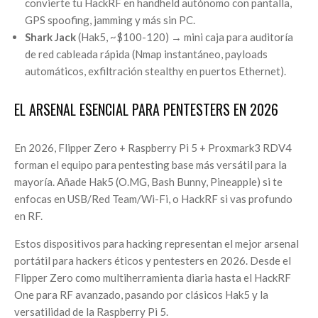
convierte tu HackRF en handheld autónomo con pantalla,
GPS spoofing, jamming y más sin PC.
Shark Jack
(Hak5, ~$100-120) → mini caja para auditoría
de red cableada rápida (Nmap instantáneo, payloads
automáticos, exfiltración stealthy en puertos Ethernet).
EL ARSENAL ESENCIAL PARA PENTESTERS EN 2026
En 2026, Flipper Zero + Raspberry Pi 5 + Proxmark3 RDV4
forman el equipo para pentesting base más versátil para la
mayoría. Añade Hak5 (O.MG, Bash Bunny, Pineapple) si te
enfocas en USB/Red Team/Wi-Fi, o HackRF si vas profundo
en RF.
Estos dispositivos para hacking representan el mejor arsenal
portátil para hackers éticos y pentesters en 2026. Desde el
Flipper Zero como multiherramienta diaria hasta el HackRF
One para RF avanzado, pasando por clásicos Hak5 y la
versatilidad de la Raspberry Pi 5.