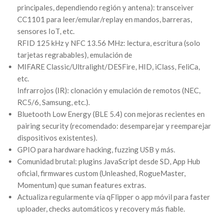
principales, dependiendo región y antena): transceiver
CC1101 para leer/emular/replay en mandos, barreras,
sensores IoT, etc.
RFID 125 kHz y NFC 13.56 MHz: lectura, escritura (solo
tarjetas regrabables), emulación de
MIFARE Classic/Ultralight/DESFire, HID, iClass, FeliCa,
etc.
Infrarrojos (IR): clonación y emulación de remotos (NEC,
RC5/6, Samsung, etc.).
Bluetooth Low Energy (BLE 5.4) con mejoras recientes en
pairing security (recomendado: desemparejar y reemparejar
dispositivos existentes).
GPIO para hardware hacking, fuzzing USB y más.
Comunidad brutal: plugins JavaScript desde SD, App Hub
oficial, firmwares custom (Unleashed, RogueMaster,
Momentum) que suman features extras.
Actualiza regularmente vía qFlipper o app móvil para faster
uploader, checks automáticos y recovery más fiable.