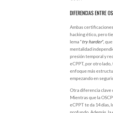
DIFERENCIAS ENTRE O
Ambas certificaciones
hacking ético, pero t
lema “
try harder
”, qu
mentalidad independi
presión temporal y req
eCPPT, por otro lado, 
enfoque más estructur
empezando en segurid
Otra diferencia clave
Mientras que la OSCP 
eCPPT te da 14 días, l
profundo. Además, la