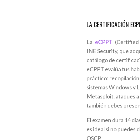
LA CERTIFICACIÓN ECP
La
eCPPT
(Certified
INE Security, que adq
catálogo de certificac
eCPPT evalúa tus habi
práctico: recopilación
sistemas Windows y L
Metasploit, ataques a 
también debes present
El examen dura 14 días,
es ideal si no puedes 
OSCP.