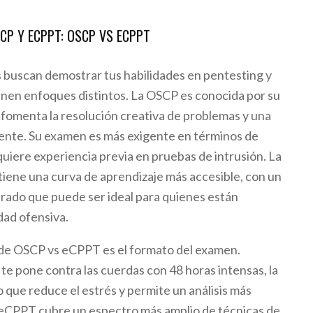
SCP Y ECPPT: OSCP VS ECPPT
 buscan demostrar tus habilidades en pentesting y
ienen enfoques distintos. La OSCP es conocida por su
e fomenta la resolución creativa de problemas y una
ente. Su examen es más exigente en términos de
uiere experiencia previa en pruebas de intrusión. La
tiene una curva de aprendizaje más accesible, con un
ado que puede ser ideal para quienes están
ad ofensiva.
 de OSCP vs eCPPT es el formato del examen.
te pone contra las cuerdas con 48 horas intensas, la
o que reduce el estrés y permite un análisis más
 eCPPT cubre un espectro más amplio de técnicas de