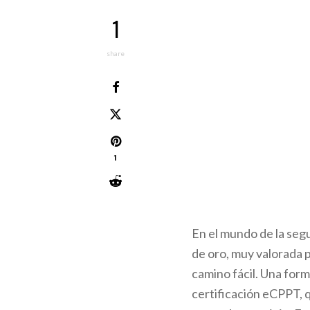
1
share
1
En el mundo de la segu
de oro, muy valorada 
camino fácil. Una form
certificación eCPPT, 