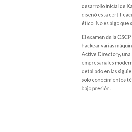
desarrollo inicial de K
diseñó esta certificac
ético. No es algo que 
El examen de la OSCP 
hackear varias máquin
Active Directory, una 
empresariales moderno
detallado en las sigui
solo conocimientos téc
bajo presión.