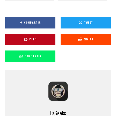
COMPARTIR
TWEET
PIN
1
ENVIAR
COMPARTIR
EsGeeks