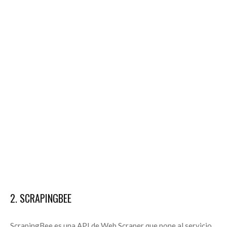
2. SCRAPINGBEE
ScrapingBee es una API de Web Scraper que pone al servicio