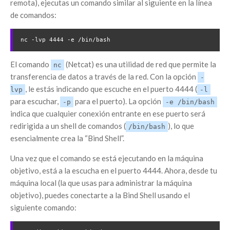
remota), ejecutas un comando similar al siguiente en la línea
de comandos:
nc -lvp 4444 -e /bin/bash
El comando
(Netcat) es una utilidad de red que permite la
nc
transferencia de datos a través de la red. Con la opción
-
, le estás indicando que escuche en el puerto 4444 (
lvp
-l
para escuchar,
para el puerto). La opción
-p
-e /bin/bash
indica que cualquier conexión entrante en ese puerto será
redirigida a un shell de comandos (
), lo que
/bin/bash
esencialmente crea la “Bind Shell”.
Una vez que el comando se está ejecutando en la máquina
objetivo, está a la escucha en el puerto 4444. Ahora, desde tu
máquina local (la que usas para administrar la máquina
objetivo), puedes conectarte a la Bind Shell usando el
siguiente comando: