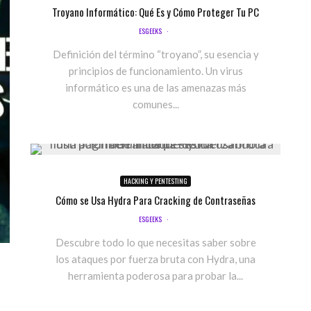
Troyano Informático: Qué Es y Cómo Proteger Tu PC
ESGEEKS
·
Definición del término “troyano”, su esencia y
principios de funcionamiento. Un virus
informático es una de las amenazas más
comunes...
HACKING Y PENTESTING
Cómo se Usa Hydra Para Cracking de Contraseñas
ESGEEKS
·
Descubre todo lo que necesitas saber sobre
los ataques por fuerza bruta con Hydra, una
herramienta poderosa para probar la...