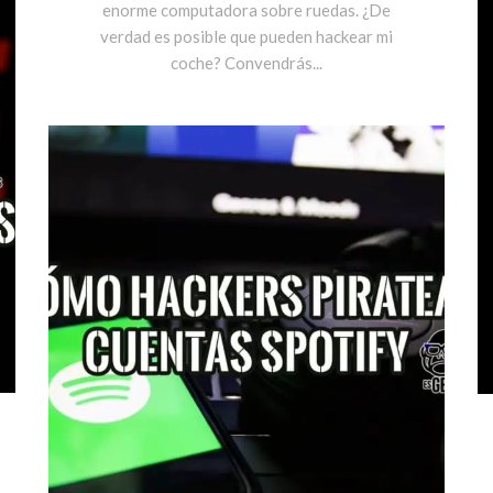
enorme computadora sobre ruedas. ¿De
verdad es posible que pueden hackear mi
coche? Convendrás...