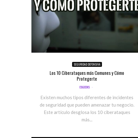
SEGURIDAD DEFENSIVA
Los 10 Ciberataques más Comunes y Cómo
Protegerte
ESGEEKS
·
Existen muchos tipos diferentes de incidentes
de seguridad que pueden amenazar tu negocio.
Este artículo desglosa los 10 ciberataques
más...