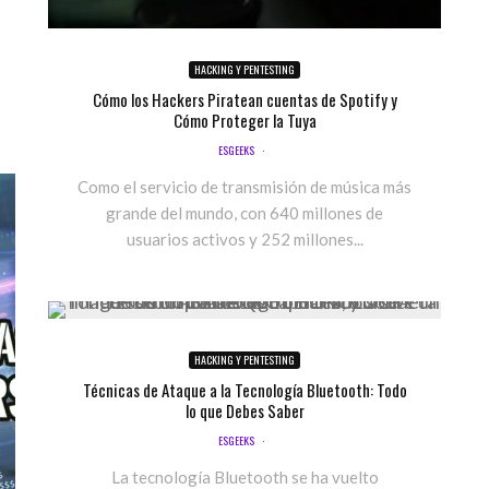
HACKING Y PENTESTING
Cómo los Hackers Piratean cuentas de Spotify y
Cómo Proteger la Tuya
ESGEEKS
·
Como el servicio de transmisión de música más
grande del mundo, con 640 millones de
usuarios activos y 252 millones...
HACKING Y PENTESTING
Técnicas de Ataque a la Tecnología Bluetooth: Todo
lo que Debes Saber
ESGEEKS
·
La tecnología Bluetooth se ha vuelto