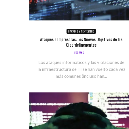
HACKING Y PENTESTING
Ataques a Impresoras: Los Nuevos Objetivos de los
Ciberdelincuentes
ESGEEKS
·
Los ataques informáticos y las violaciones de
la infraestructura de TI se han vuelto cada vez
más comunes (incluso han...