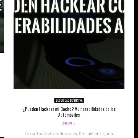
SEGURIDAD DEFENSIVA
¿Pueden Hackear mi Coche? Vulnerabilidades de los
Automóviles
ESGEEKS
·
Un automóvil moderno es, literalmente, una