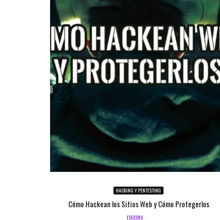
HACKING Y PENTESTING
Cómo Hackean los Sitios Web y Cómo Protegerlos
ESGEEKS
·