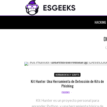
HACKING
D
HERRAMIENTAS Y SCRIPTS
Kit Hunter: Una Herramienta de Detección de Kits de
Phishing
ESGEEKS
·
Kit Hunter es un proyecto personal para
aprender Python, y una herramienta básica de