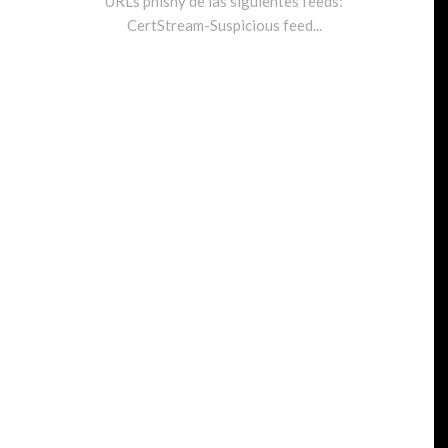
URLs phishy de las siguientes feeds:
CertStream-Suspicious feed...