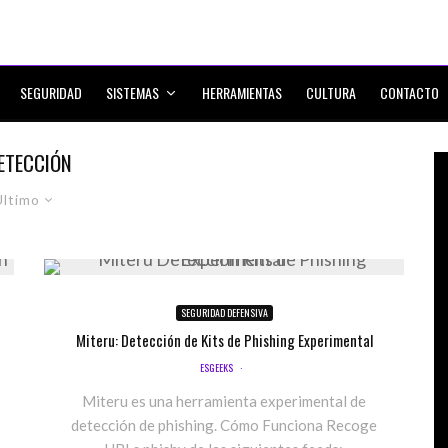
SEGURIDAD
SISTEMAS
HERRAMIENTAS
CULTURA
CONTACTO
ETECCIÓN
Último
SEGURIDAD DEFENSIVA
Miteru: Detección de Kits de Phishing Experimental
ESGEEKS
·
Miteru es una herramienta experimental de
detección de phishing. Cómo Funciona Recoge