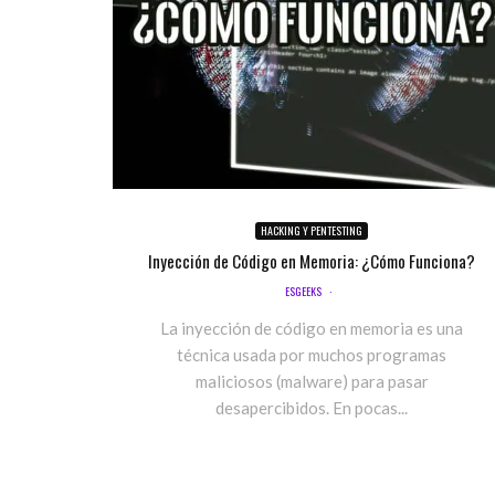
HACKING Y PENTESTING
Inyección de Código en Memoria: ¿Cómo Funciona?
ESGEEKS
·
La inyección de código en memoria es una
técnica usada por muchos programas
maliciosos (malware) para pasar
desapercibidos. En pocas...