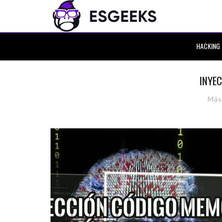
HACKING
INYE
Más