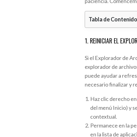
paciencia. Comencem
Tabla de Contenid
1. REINICIAR EL EXP
Si el Explorador de Ar
explorador de archivo
puede ayudar a refresc
necesario finalizar y 
Haz clic derecho en 
del menú Inicio) y 
contextual.
Permanece en la p
en la lista de aplica