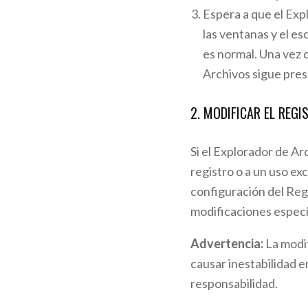
Espera a que el Exp
las ventanas y el e
es normal. Una vez q
Archivos sigue pres
2. MODIFICAR EL REG
Si el Explorador de Ar
registro o a un uso ex
configuración del Reg
modificaciones específ
Advertencia:
La modi
causar inestabilidad e
responsabilidad.