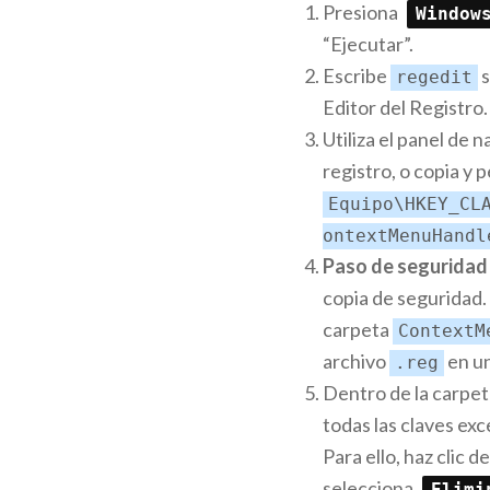
Presiona
Window
“Ejecutar”.
Escribe
s
regedit
Editor del Registro.
Utiliza el panel de n
registro, o copia y p
Equipo\HKEY_CL
ontextMenuHandl
Paso de segurida
copia de seguridad. 
carpeta
ContextM
archivo
en un
.reg
Dentro de la carpe
todas las claves exc
Para ello, haz clic 
selecciona