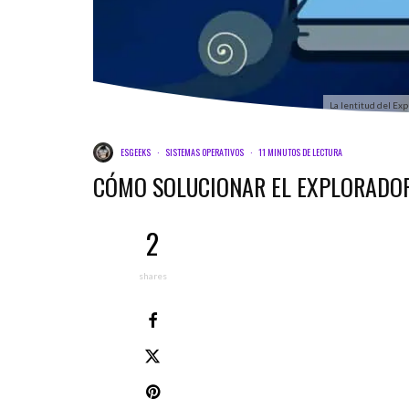
La lentitud del Ex
ESGEEKS
·
SISTEMAS OPERATIVOS
·
11 MINUTOS DE LECTURA
CÓMO SOLUCIONAR EL EXPLORADOR
2
shares