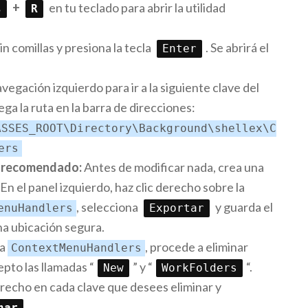
+
en tu teclado para abrir la utilidad
s
R
in comillas y presiona la tecla
. Se abrirá el
Enter
avegación izquierdo para ir a la siguiente clave del
ega la ruta en la barra de direcciones:
ASSES_ROOT\Directory\Background\shellex\C
ers
d recomendado:
Antes de modificar nada, crea una
En el panel izquierdo, haz clic derecho sobre la
, selecciona
y guarda el
enuHandlers
Exportar
a ubicación segura.
ta
, procede a eliminar
ContextMenuHandlers
epto las llamadas “
” y “
“.
New
WorkFolders
derecho en cada clave que desees eliminar y
.