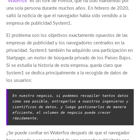
Waterfox
es un fork de Firefox, que ha sido mantenido por
una sola persona durante muchos años. En febrero de 2020,
saltó la noticia de que el navegador había sido vendido a la
empresa de publicidad System1.
El problema son los objetivos exactamente opuestos de las
empresas de publicidad y los navegadores centrados en la
privacidad. System1 también ha adquirido una participación en
Startpage, un motor de búsqueda privado de los Países Bajos.
Si se estudia la historia de esta empresa, queda claro que
System1 se dedica principalmente a la recogida de datos de
los usuarios:
En nuestro negocio, si podemos recopilar tantos datos 
como sea posible, entregarlos a nuestros ingenieros y 
científicos de datos, y luego gestionarlos de manera 
eficiente, el volumen de negocio puede crecer 
rápidamente.
¿Se puede confiar en Waterfox después de que el navegador