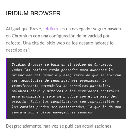
IRIDIUM BROWSER
Al igual que Brave,
Iridium
es un navegador seguro basado
en Chromium con una configuración de privacidad por
defecto. Una cita del sitio web de los desarrolladores lo
describe así:
Iridium Browser se basa en el código de Chromium. 
Todos los cambios están pensados para aumentar la 
privacidad del usuario y asegurarse de que se aplican 
las tecnologías de seguridad más avanzadas. La 
transferencia automática de consultas parciales, 
palabras clave y métricas a los servidores centrales 
está prohibida y sólo se produce con el permiso del 
usuario. Todas las compilaciones son reproducibles y 
los cambios pueden ser monitoreados, lo que le da una 
ventaja sobre otros navegadores seguros.
Desgraciadamente, rara vez se publican actualizaciones.