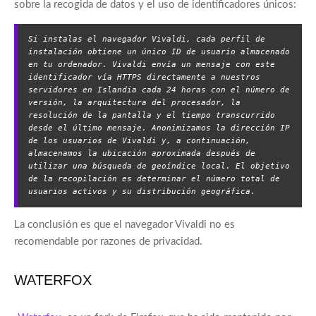
sobre la recogida de datos y el uso de identificadores únicos:
Si instalas el navegador Vivaldi, cada perfil de 
instalación obtiene un único ID de usuario almacenado 
en tu ordenador. Vivaldi envía un mensaje con este 
identificador vía HTTPS directamente a nuestros 
servidores en Islandia cada 24 horas con el número de 
versión, la arquitectura del procesador, la 
resolución de la pantalla y el tiempo transcurrido 
desde el último mensaje. Anonimizamos la dirección IP 
de los usuarios de Vivaldi y, a continuación, 
almacenamos la ubicación aproximada después de 
utilizar una búsqueda de geoíndice local. El objetivo 
de la recopilación es determinar el número total de 
usuarios activos y su distribución geográfica.
La conclusión es que el navegador Vivaldi no es
recomendable por razones de privacidad.
WATERFOX