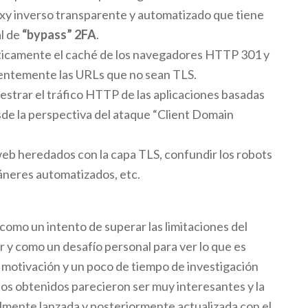
y inverso transparente y automatizado que tiene
l de
“bypass” 2FA
.
icamente el caché de los navegadores HTTP 301 y
ntemente las URLs que no sean TLS.
estrar el tráfico HTTP de las aplicaciones basadas
de la perspectiva del ataque “Client Domain
 web heredados con la capa TLS, confundir los robots
cáneres automatizados, etc.
como un intento de superar las limitaciones del
r y como un desafío personal para ver lo que es
e motivación y un poco de tiempo de investigación
dos obtenidos parecieron ser muy interesantes y la
almente lanzada y posteriormente actualizada con el