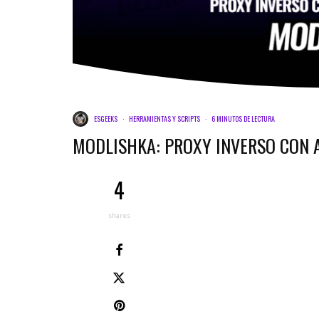
ESGEEKS
·
HERRAMIENTAS Y SCRIPTS
·
6 MINUTOS DE LECTURA
MODLISHKA: PROXY INVERSO CON 
4
shares