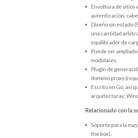
Envoltura de sitios
autenticación, cabe
Diseño sin estado (
una cantidad arbitra
equilibrador de car
Puede ser ampliado 
modulares.
Plugin de generació
dominio proxy (requ
Escrito en Go, así 
arquitecturas: Win
Relacionado con la s
Soporte para la may
the box).