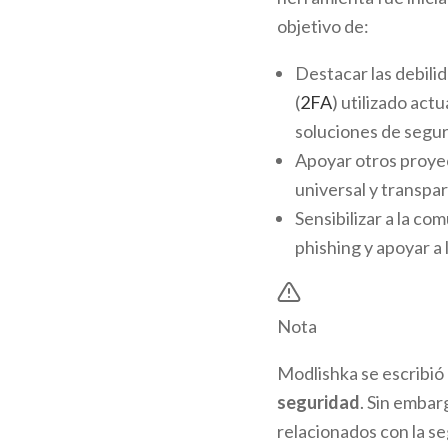
objetivo de:
Destacar las debili
(
2FA
) utilizado act
soluciones de segu
Apoyar otros proyec
universal y transpa
Sensibilizar a la c
phishing y apoyar a 
Nota
Modlishka se escribió
seguridad
. Sin embar
relacionados con la se