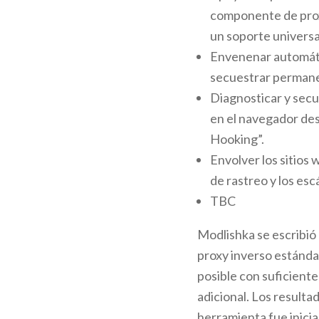
componente de prox
un soporte universa
Envenenar automát
secuestrar permane
Diagnosticar y secu
en el navegador des
Hooking”.
Envolver los sitios
de rastreo y los es
TBC
Modlishka se escribió 
proxy inverso estánda
posible con suficient
adicional. Los resulta
herramienta fue inici