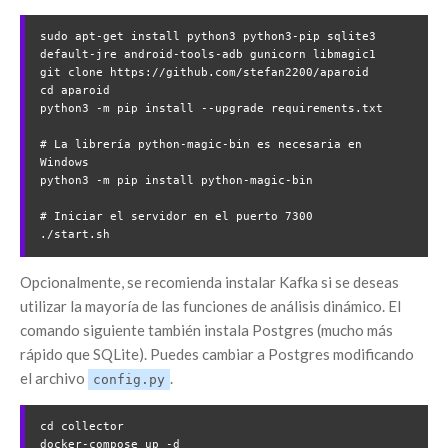
sudo apt-get install python3 python3-pip sqlite3 
default-jre android-tools-adb gunicorn libmagic1

git clone https://github.com/stefan2200/aparoid

cd aparoid

python3 -m pip install --upgrade requirements.txt

# La librería python-magic-bin es necesaria en 
Windows

python3 -m pip install python-magic-bin

# Iniciar el servidor en el puerto 7300

Opcionalmente, se recomienda instalar Kafka si se deseas
utilizar la mayoría de las funciones de análisis dinámico. El
comando siguiente también instala Postgres (mucho más
rápido que SQLite). Puedes cambiar a Postgres modificando
el archivo
.
config.py
cd collector
