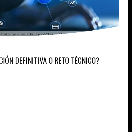
Analizamos si montar tu propia VPN en un VPS es la solución de seguridad ideal para ti.
CIÓN DEFINITIVA O RETO TÉCNICO?