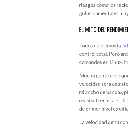
riesgos como los rec
gubernamentales muy
EL MITO DEL RENDIMIE
Todos queremos la
V
control total. Pero ant
comandos en Linux, ha
Mucha gente cree que, 
velocidad será estrat
mi ancho de banda», pi
realidad técnica es di
de primer nivel es difí
La velocidad de tu con